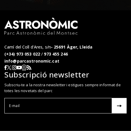
Camí del Coll d'Ares, s/n
25691 Àger, Lleida
(+34) 973 053 022
/
973 455 246
info@parcastronomic.cat
Webcam en directe
RSS del Parc Astronòmic
Segueix-nos a Facebook
Segueix-nos a X
Segueix-nos a Instagram
Segueix-nos a YouTube
Subscripció newsletter
Subscriu-te a la nostra newsletter i estigues sempre informat de
totes les novetats del parc
Correu el