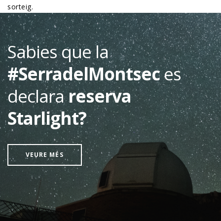
sorteig.
Sabies que la
#SerradelMontsec
es
declara
reserva
Starlight?
VEURE MÉS