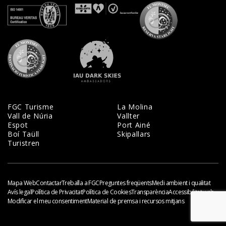
Veure certificats
Veure certificats
Veure certifi
Veure certificats
Veure certificats
FGC Turisme
La Molina
Vall de Núria
Vallter
Espot
Port Ainé
Boí Taüll
Skipallars
Turistren
Mapa Web
Contactar
Treballa a FGC
Preguntes freqüents
Medi ambient i qualitat
Avís legal
Política de Privacitat
Política de Cookies
Transparència
Accessibilitat web
Modificar el meu consentiment
Material de premsa i recursos mitjans