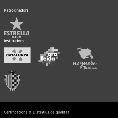
Patrocinadors
Veure patrocinadors
Institucions
Veure institucions
Veure institucions
Veure inst
Veure institucions
Certificacions & Distintius de qualitat