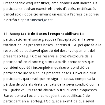
i responsable d’aquest fitxer, amb domicili dalt indicat. Els
participants podran exercir els drets d’accés, rectificació,
cancel·lació i oposició enviant un escrit a l’adreça de correu
electrònic
dpd@turismefgc.cat
.
11. Acceptació de Bases i responsabilitat
: La
participació en el sorteig suposa l’acceptació en la seva
totalitat de les presents bases i criteris d’FGC pel que fa a la
resolució de qualsevol qüestió del desenvolupament del
present sorteig. FGC es reserva el dret d’excloure de la
participació en el sorteig a tots aquells participants que
consideri oportú i incompleixin qualsevol condició de
participació inclosa en les presents bases. L’exclusió d’un
participant, qualsevol que en sigui la causa, comporta la
pèrdua de tots els drets derivats de la seva condició com a
tal. Qualsevol utilització abusiva o fraudulenta d’aquestes
Bases donarà lloc a la consegüent desqualificació del
participant en el sorteig. FGC queda eximit de qualsevol