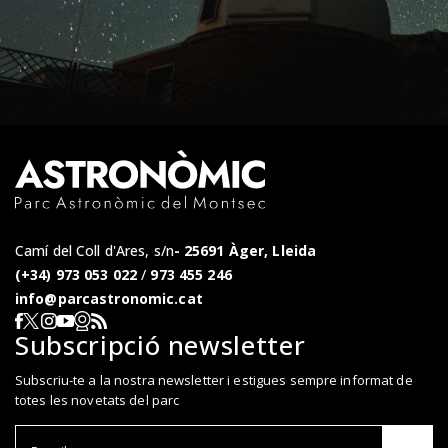
Camí del Coll d'Ares, s/n
25691 Àger, Lleida
(+34) 973 053 022
/
973 455 246
info@parcastronomic.cat
Webcam en directe
RSS del Parc Astronòmic
Segueix-nos a Facebook
Segueix-nos a X
Segueix-nos a Instagram
Segueix-nos a YouTube
Subscripció newsletter
Subscriu-te a la nostra newsletter i estigues sempre informat de
totes les novetats del parc
Correu el