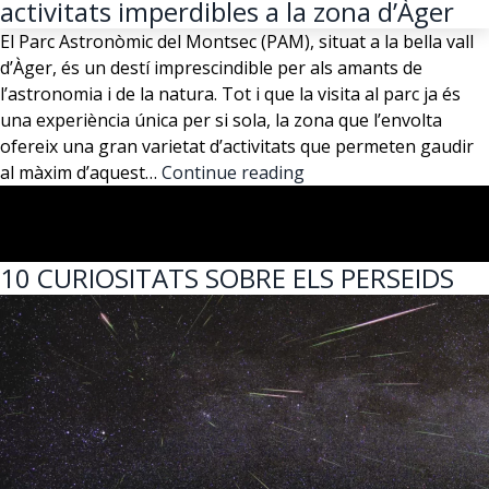
un
activitats imperdibles a la zona d’Àger
viat
El Parc Astronòmic del Montsec (PAM), situat a la bella vall
al
d’Àger, és un destí imprescindible per als amants de
cor
l’astronomia i de la natura. Tot i que la visita al parc ja és
de
una experiència única per si sola, la zona que l’envolta
les
ofereix una gran varietat d’activitats que permeten gaudir
estre
Descobreix
al màxim d’aquest…
Continue reading
la
màgia
del
10 CURIOSITATS SOBRE ELS PERSEIDS
Montsec:
activitats
imperdibles
a
la
zona
d’Àger