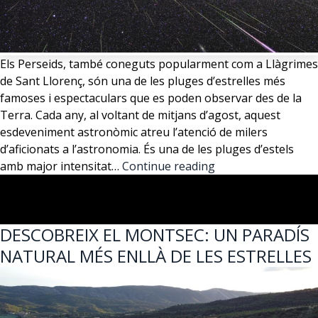
Els Perseids, també coneguts popularment com a Llàgrimes
de Sant Llorenç, són una de les pluges d’estrelles més
famoses i espectaculars que es poden observar des de la
Terra. Cada any, al voltant de mitjans d’agost, aquest
esdeveniment astronòmic atreu l’atenció de milers
d’aficionats a l’astronomia. És una de les pluges d’estels
10
amb major intensitat…
Continue reading
CURIOSITATS
SOBRE
ELS
DESCOBREIX EL MONTSEC: UN PARADÍS
PERSEIDS
NATURAL MÉS ENLLÀ DE LES ESTRELLES