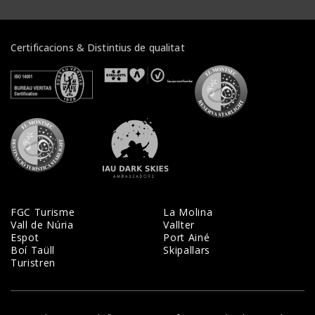
Certificacions & Distintius de qualitat
Veure certificats
Veure certificats
Veure certifi
Veure certificats
Veure certificats
FGC Turisme
La Molina
Vall de Núria
Vallter
Espot
Port Ainé
Boí Taüll
Skipallars
Turistren