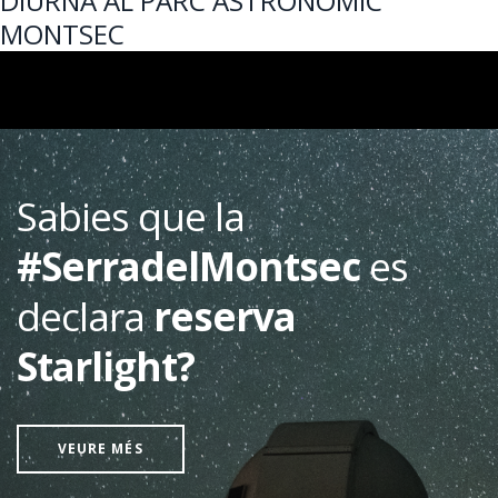
DIÜRNA AL PARC ASTRONÒMIC
MONTSEC
Sabies que la
#SerradelMontsec
es
declara
reserva
Starlight?
VEURE MÉS