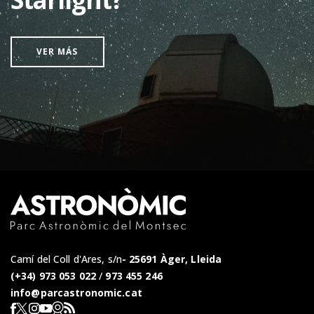
VER MÁS
Camí del Coll d'Ares, s/n
25691 Àger, Lleida
(+34) 973 053 022
/
973 455 246
info@parcastronomic.cat
Webcam en directe
RSS del Parc Astronòmic
Segueix-nos a Facebook
Segueix-nos a X
Segueix-nos a Instagram
Segueix-nos a YouTube