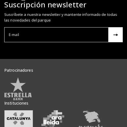
Suscripción newsletter
Suscríbete a nuestra newsletter y mantente informado de todas
las novedades del parque
Correu el
Patrocinadores
Veure patrocinadors
Instituciones
Veure institucions
Veure institucions
Veure inst