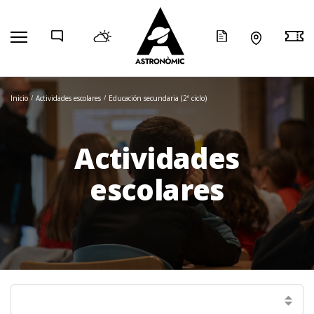
COMP
Inicio
Actividades escolares
Educación secundaria (2º ciclo)
Actividades
escolares
Selecciona una pàgina