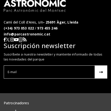
Camí del Coll d'Ares, s/n
25691 Àger, Lleida
(+34) 973 053 022
/
973 455 246
info@parcastronomic.cat
Webcam en directe
RSS del Parc Astronòmic
Segueix-nos a Facebook
Segueix-nos a X
Segueix-nos a Instagram
Segueix-nos a YouTube
Suscripción newsletter
Suscríbete a nuestra newsletter y mantente informado de todas
las novedades del parque
Correu el
Patrocinadores