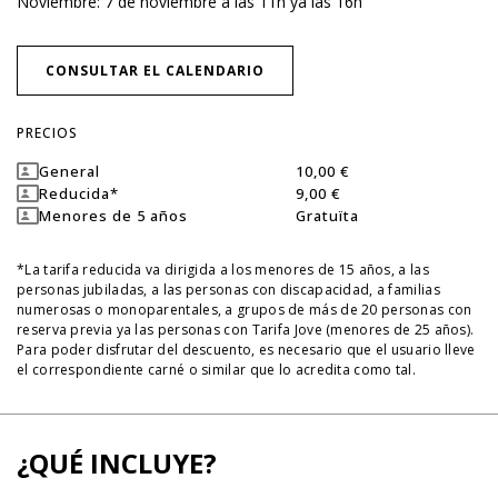
Noviembre: 7 de noviembre a las 11h ya las 16h
CONSULTAR EL CALENDARIO
PRECIOS
General
10,00 €
Dummy
Dummy
Reducida*
9,00 €
Dummy
Dummy
Menores de 5 años
Gratuïta
Dummy
Dummy
*La tarifa reducida va dirigida a los menores de 15 años, a las
personas jubiladas, a las personas con discapacidad, a familias
numerosas o monoparentales, a grupos de más de 20 personas con
reserva previa ya las personas con Tarifa Jove (menores de 25 años).
Para poder disfrutar del descuento, es necesario que el usuario lleve
el correspondiente carné o similar que lo acredita como tal.
¿QUÉ INCLUYE?