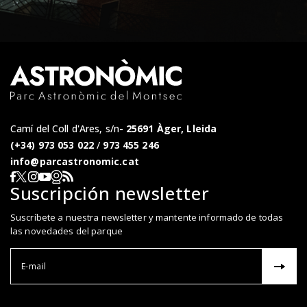
Camí del Coll d'Ares, s/n
25691 Àger, Lleida
(+34) 973 053 022
/
973 455 246
info@parcastronomic.cat
Webcam en directe
RSS del Parc Astronòmic
Segueix-nos a Facebook
Segueix-nos a X
Segueix-nos a Instagram
Segueix-nos a YouTube
Suscripción newsletter
Suscríbete a nuestra newsletter y mantente informado de todas
las novedades del parque
Correu el