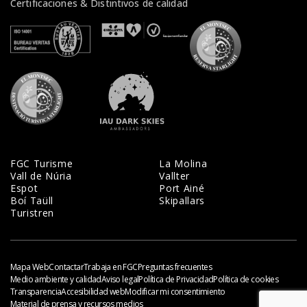
Certificaciones & Distintivos de calidad
Veure certificats
Veure certificats
Veure certifi
Veure certificats
Veure certificats
FGC Turisme
La Molina
Vall de Núria
Vallter
Espot
Port Ainé
Boí Taüll
Skipallars
Turistren
Mapa Web
Contactar
Trabaja en FGC
Preguntas frecuentes
Medio ambiente y calidad
Aviso legal
Política de Privacidad
Política de cookies
Transparencia
Accesibilidad web
Modificar mi consentimiento
Material de prensa y recursos medios