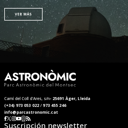
VER MÁS
Camí del Coll d'Ares, s/n
25691 Àger, Lleida
(+34) 973 053 022
/
973 455 246
info@parcastronomic.cat
Webcam en directe
RSS del Parc Astronòmic
Segueix-nos a Facebook
Segueix-nos a X
Segueix-nos a Instagram
Segueix-nos a YouTube
Suscripción newsletter