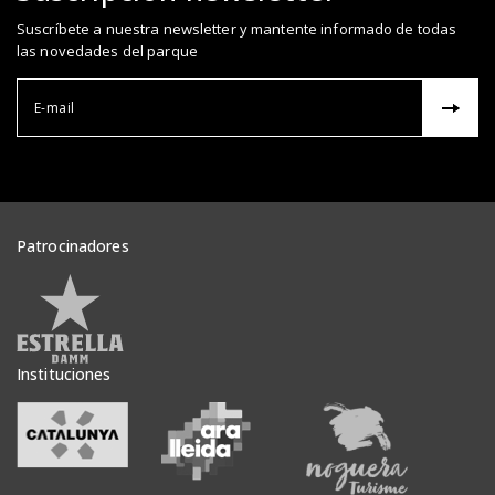
Suscríbete a nuestra newsletter y mantente informado de todas
las novedades del parque
Correu el
Patrocinadores
Veure patrocinadors
Instituciones
Veure institucions
Veure institucions
Veure inst