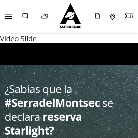
COMP
Video Slide
¿Sabías que la
#SerradelMontsec
se
declara
reserva
Starlight?