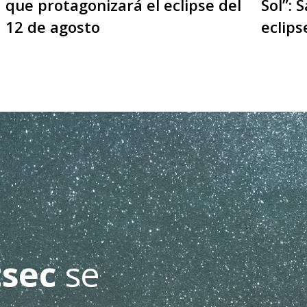
que protagonizará el eclipse del
Sol”: 
12 de agosto
eclips
sec
se