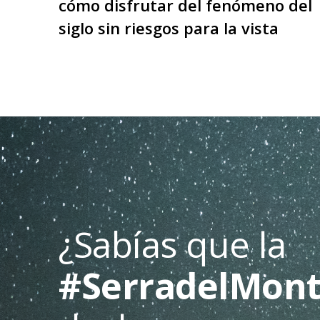
cómo disfrutar del fenómeno del
siglo sin riesgos para la vista
¿Sabías que la
#SerradelMont