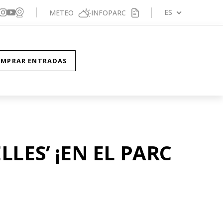
Veure webcam
gueix-nos a Facebook
Segueix-nos a X
Segueix-nos a Instagram
ES
METEO
INFOPARC
Segueix-nos a YouTube
MPRAR ENTRADAS
LLES’ ¡EN EL PARC