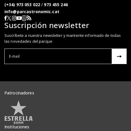
(+34) 973 053 022
/
973 455 246
info@parcastronomic.cat
Webcam en directe
RSS del Parc Astronòmic
Segueix-nos a Facebook
Segueix-nos a X
Segueix-nos a Instagram
Segueix-nos a YouTube
Suscripción newsletter
Suscríbete a nuestra newsletter y mantente informado de todas
las novedades del parque
Correu el
Patrocinadores
Veure patrocinadors
Instituciones