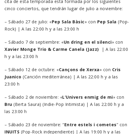
cita de esta temporada está formada por los siguientes
cinco conciertos, que tendrán lugar de julio a noviembre:
– Sábado 27 de julio: «
Pep Sala Bàsic
» con
Pep Sala
(Pop-
Rock) | A las 22:00 h y a las 23:00 h
– Sábado 7 de septiembre: «
Un dring en el silenci
» con
Xavier Monge Trio & Carme Canela (Jazz)
| A las 22:00
h y a las 23:00 h
– Sábado 12 de octubre: «
Cançons de Xerxa
» con
Cris
Juanico
(Canción mediterránea) | A las 22:00 h y a las
23:00 h
– Sábado 2 de noviembre: «
L’Univers enmig de mi
» con
Bru
(Berta Saura) (Indie-Pop Intimista) | A las 22:00 h y a
las 23:00 h
– Sábado 23 de noviembre: “
Entre estels i cometes
” con
INUITS
(Pop-Rock independiente) | A las 19:00 h y a las