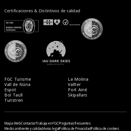
Certificaciones & Distintivos de calidad
Veure certificats
Veure certificats
Veure certifi
Veure certificats
Veure certificats
FGC Turisme
La Molina
Vall de Núria
Vallter
Espot
Port Ainé
Boí Taüll
Skipallars
Turistren
Mapa Web
Contactar
Trabaja en FGC
Preguntas frecuentes
Medio ambiente y calidad
Aviso legal
Política de Privacidad
Política de cookies