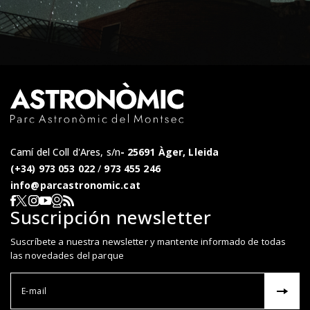
Camí del Coll d'Ares, s/n
25691 Àger, Lleida
(+34) 973 053 022
/
973 455 246
info@parcastronomic.cat
Webcam en directe
RSS del Parc Astronòmic
Segueix-nos a Facebook
Segueix-nos a X
Segueix-nos a Instagram
Segueix-nos a YouTube
Suscripción newsletter
Suscríbete a nuestra newsletter y mantente informado de todas
las novedades del parque
Correu el