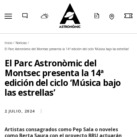
COMP
Inicio
Noticias
El Parc Astronòmic del Montsec presenta la 14ª edición del ciclo ‘Música bajo las estrellas’
El Parc Astronòmic del
Montsec presenta la 14ª
edición del ciclo ‘Música bajo
las estrellas’
2 JULIO, 2024
Artistas consagrados como Pep Sala o noveles
como Berta Saura con el proyecto BRU actuarán