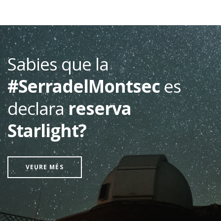
Sabies que la
#SerradelMontsec
es
declara
reserva
Starlight?
VEURE MÉS