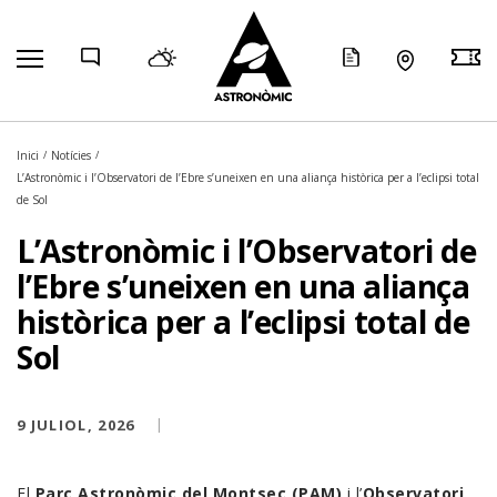
COMP
Inici
Notícies
L’Astronòmic i l’Observatori de l’Ebre s’uneixen en una aliança històrica per a l’eclipsi total
de Sol
L’Astronòmic i l’Observatori de
l’Ebre s’uneixen en una aliança
històrica per a l’eclipsi total de
Sol
9 JULIOL, 2026
El
Parc Astronòmic del Montsec (PAM)
i l’
Observatori