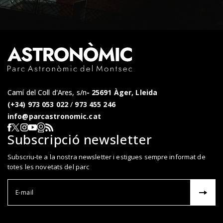
Camí del Coll d'Ares, s/n
25691 Àger, Lleida
(+34) 973 053 022
/
973 455 246
info@parcastronomic.cat
Webcam en directe
RSS del Parc Astronòmic
Segueix-nos a Facebook
Segueix-nos a X
Segueix-nos a Instagram
Segueix-nos a YouTube
Subscripció newsletter
Subscriu-te a la nostra newsletter i estigues sempre informat de
totes les novetats del parc
Correu el