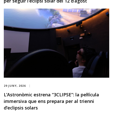
per seguir l’eclipsi solar del 12 d’agost
29 JUNY, 2026
L’Astronòmic estrena “3CLIPSE”: la pel·lícula
immersiva que ens prepara per al trienni
d’eclipsis solars