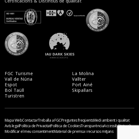
Certificacions & Distintius de qualitat
Veure certificats
Veure certificats
Veure certifi
Veure certificats
Veure certificats
FGC Turisme
La Molina
Vall de Núria
Vallter
Espot
Port Ainé
Boí Taüll
Skipallars
Turistren
Mapa Web
Contactar
Treballa a FGC
Preguntes freqüents
Medi ambient i qualitat
Avís legal
Política de Privacitat
Política de Cookies
Transparència
Accessibilitat web
Modificar el meu consentiment
Material de premsa i recursos mitjans