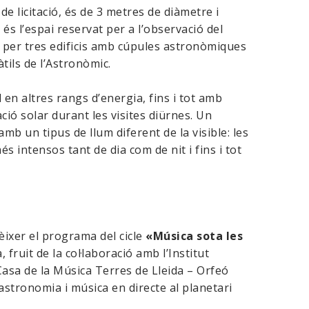
 de licitació, és de 3 metres de diàmetre i
 és l’espai reservat per a l’observació del
t per tres edificis amb cúpules astronòmiques
àtils de l’Astronòmic.
 en altres rangs d’energia, fins i tot amb
ació solar durant les visites diürnes. Un
b un tipus de llum diferent de la visible: les
 intensos tant de dia com de nit i fins i tot
ixer el programa del cicle
«Música sota les
fruit de la col·laboració amb l’Institut
a Casa de la Música Terres de Lleida – Orfeó
astronomia i música en directe al planetari