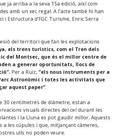
que ja arriba a la seva 15a edició, així com
des amb un xec regal. A l’acte també hi han
oci i Estructura d’FGC Turisme, Enric Serra
esió del territori que fan les explotacions
, els trens turístics, com el Tren dels
mic del Montsec, que és el millor centre de
uden a generar oportunitats, llocs de
ció”.
Per a Ruiz,
“els nous instruments per a
Parc Astronòmic i totes les activitats que
rçar aquest paper”
.
 30 centímetres de diàmetre, estan a
rvacions visuals directes del cel durant les
lantes i la Lluna es pot gaudir millor. Aquests
s a les cúpules i que, mitjançant càmeres,
ostres ulls no poden veure.