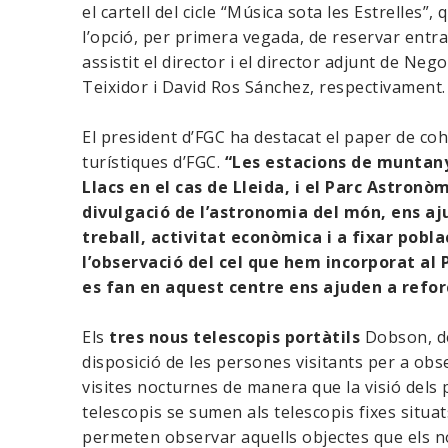
el cartell del cicle “Música sota les Estrelles”, 
l’opció, per primera vegada, de reservar entra
assistit el director i el director adjunt de Neg
Teixidor i David Ros Sánchez, respectivament.
El president d’FGC ha destacat el paper de coh
turístiques d’FGC.
“Les estacions de muntanya
Llacs en el cas de Lleida, i el Parc Astronò
divulgació de l’astronomia del món, ens aj
treball, activitat econòmica i a fixar pobla
l’observació del cel que hem incorporat al 
es fan en aquest centre ens ajuden a refo
Els
tres nous telescopis portàtils
Dobson, de
disposició de les persones visitants per a obse
visites nocturnes de manera que la visió dels p
telescopis se sumen als telescopis fixes situat
permeten observar aquells objectes que els n