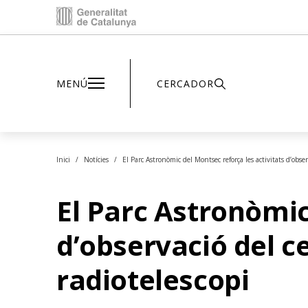
Inici - Parc Astronòmic
MENÚ
CERCADOR
Inici
Notícies
El Parc Astronòmic del Montsec reforça les activitats d’obse
El Parc Astronòmic
d’observació del c
radiotelescopi