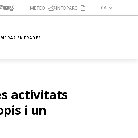
Veure webcam
gueix-nos a Facebook
Segueix-nos a X
Segueix-nos a Instagram
CA
METEO
INFOPARC
Segueix-nos a YouTube
MPRAR ENTRADES
s activitats
pis i un