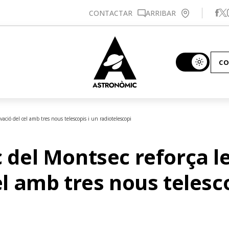
Se
CONTACTAR
ARRIBAR
CO
rvació del cel amb tres nous telescopis i un radiotelescopi
 del Montsec reforça le
el amb tres nous telesco