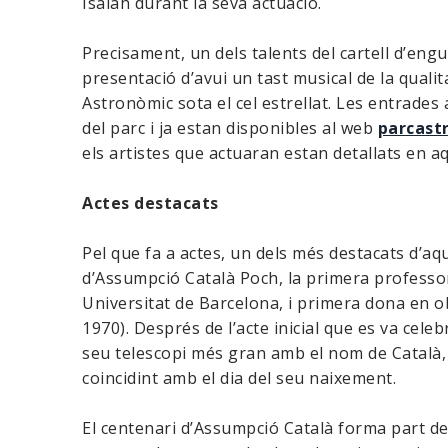
Isaiah durant la seva actuació.
Precisament, un dels talents del cartell d’engu
presentació d’avui un tast musical de la qualit
Astronòmic sota el cel estrellat. Les entrades a
del parc i ja estan disponibles al web
parcast
els artistes que actuaran estan detallats en 
Actes destacats
Pel que fa a actes, un dels més destacats d’aq
d’Assumpció Català Poch, la primera professo
Universitat de Barcelona, i primera dona en 
1970). Després de l’acte inicial que es va celeb
seu telescopi més gran amb el nom de Català, aco
coincidint amb el dia del seu naixement.
El centenari d’Assumpció Català forma part d