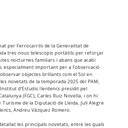
at per Ferrocarrils de la Generalitat de
a tres nous telescopis portàtils per reforçar
isites nocturnes familiars i abans que acabi
i, especialment important per a l’observació
 observar objectes brillants com el Sol en
les novetats de la temporada 2025 del PAM,
nstitut d’Estudis Ilerdencs presidit pel
Catalunya (FGC), Carles Ruiz Novella, i on hi
 Turisme de la Diputació de Lleida, Juli Alegre
Ilerdencs, Andreu Vàzquez Romero.
etallat les principals novetats, entre les quals