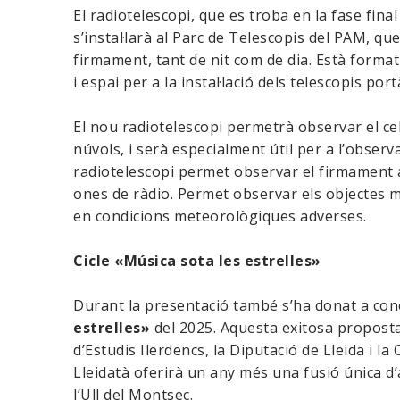
El radiotelescopi, que es troba en la fase final
s’instal·larà al Parc de Telescopis del PAM, que
firmament, tant de nit com de dia. Està forma
i espai per a la instal·lació dels telescopis port
El nou radiotelescopi permetrà observar el cel
núvols, i serà especialment útil per a l’observ
radiotelescopi permet observar el firmament am
ones de ràdio. Permet observar els objectes més
en condicions meteorològiques adverses.
Cicle «Música sota les estrelles»
Durant la presentació també s’ha donat a conè
estrelles»
del 2025. Aquesta exitosa proposta, 
d’Estudis Ilerdencs, la Diputació de Lleida i l
Lleidatà oferirà un any més una fusió única d’
l’Ull del Montsec.