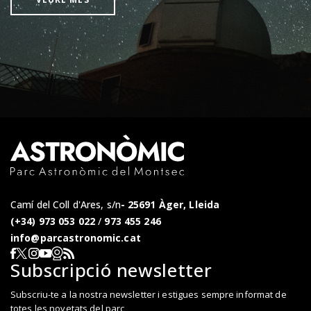
Camí del Coll d'Ares, s/n
25691 Àger, Lleida
(+34) 973 053 022
/
973 455 246
info@parcastronomic.cat
Webcam en directe
RSS del Parc Astronòmic
Segueix-nos a Facebook
Segueix-nos a X
Segueix-nos a Instagram
Segueix-nos a YouTube
Subscripció newsletter
Subscriu-te a la nostra newsletter i estigues sempre informat de
totes les novetats del parc