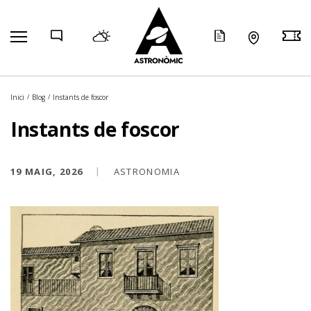
COMP
Inici
Blog
Instants de foscor
Instants de foscor
19 MAIG, 2026
ASTRONOMIA