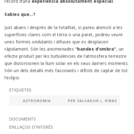
record d’una
experiència absolutament especial
.
Sabies que…?
Just abans i després de la totalitat, si pareu atenció a les
superfícies clares com el terra o una paret, podreu veure
unes formes ondulants i difuses que es desplacen
ràpidament. Són les anomenades
“bandes d’ombra”
, un
efecte produït per les turbulències de l’atmosfera terrestre
que distorsionen la llum solar en els seus darrers moments.
Són un dels detalls més fascinants i difícils de captar de tot
l’eclipsi.
ETIQUETES
ASTRONOMIA
PER SALVADOR J. RIBAS
DOCUMENTS
ENLLAÇOS D’INTERÈS