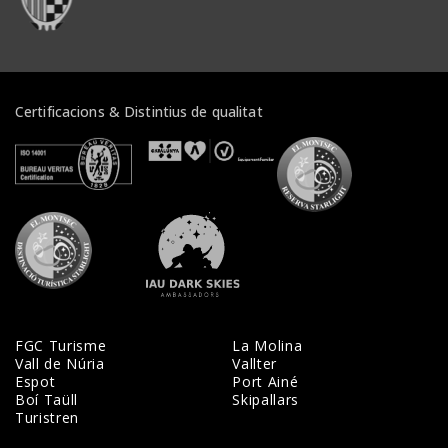
Certificacions & Distintius de qualitat
Veure certificats
Veure certificats
Veure certifi
Veure certificats
Veure certificats
FGC Turisme
La Molina
Vall de Núria
Vallter
Espot
Port Ainé
Boí Taüll
Skipallars
Turistren