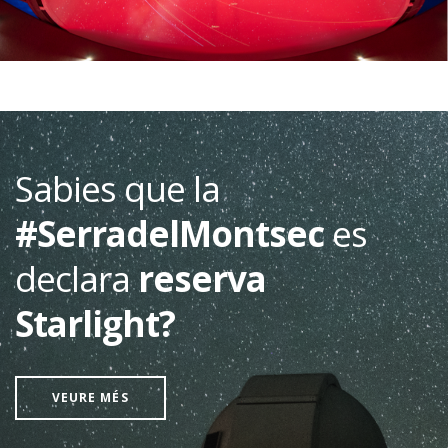
Sabies que la
#SerradelMontsec
es
declara
reserva
Starlight?
VEURE MÉS