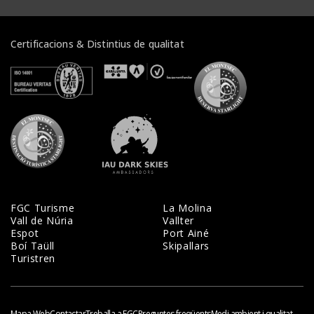
Certificacions & Distintius de qualitat
Veure certificats
Veure certificats
Veure certifi
Veure certificats
Veure certificats
FGC Turisme
La Molina
Vall de Núria
Vallter
Espot
Port Ainé
Boí Taüll
Skipallars
Turistren
Mapa Web
Contactar
Treballa a FGC
Preguntes freqüents
Medi ambient i qualitat