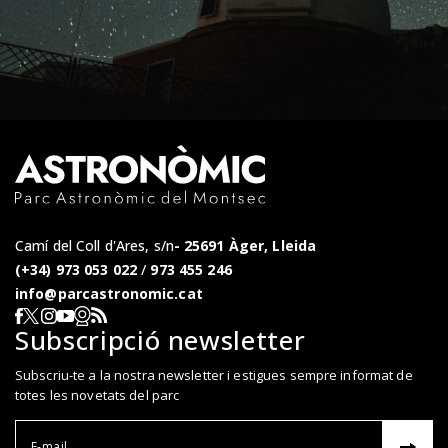
Camí del Coll d'Ares, s/n
25691 Àger, Lleida
(+34) 973 053 022
/
973 455 246
info@parcastronomic.cat
Webcam en directe
RSS del Parc Astronòmic
Segueix-nos a Facebook
Segueix-nos a X
Segueix-nos a Instagram
Segueix-nos a YouTube
Subscripció newsletter
Subscriu-te a la nostra newsletter i estigues sempre informat de
totes les novetats del parc
Correu el