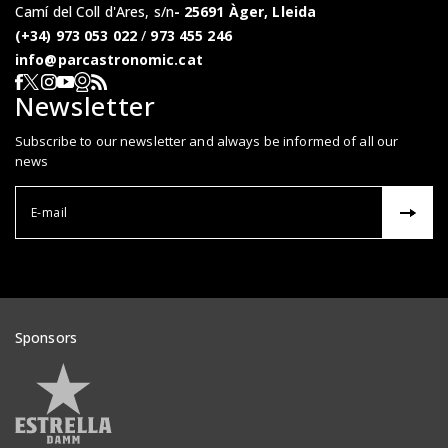
Camí del Coll d'Ares, s/n
25691 Àger, Lleida
(+34) 973 053 022
/
973 455 246
info@parcastronomic.cat
Webcam en directe
RSS del Parc Astronòmic
Segueix-nos a Facebook
Segueix-nos a X
Segueix-nos a Instagram
Segueix-nos a YouTube
Newsletter
Subscribe to our newsletter and always be informed of all our
news
Correu el
Sponsors
Veure patrocinadors