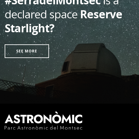
#SerradelMontsec
is a
declared space
Reserve
Starlight?
SEE MORE